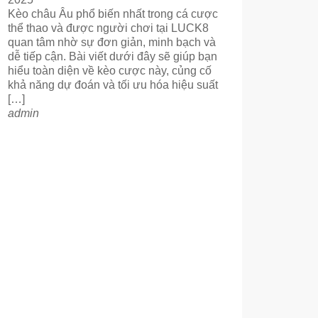
Kèo châu Âu phổ biến nhất trong cá cược
thể thao và được người chơi tại LUCK8
quan tâm nhờ sự đơn giản, minh bạch và
dễ tiếp cận. Bài viết dưới đây sẽ giúp bạn
hiểu toàn diện về kèo cược này, củng cố
khả năng dự đoán và tối ưu hóa hiệu suất
[…]
admin