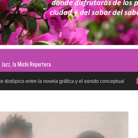
Jazz, la Michi Reportera
ntre la novela gráfica y el sonido conceptual
Prueb
SALUD