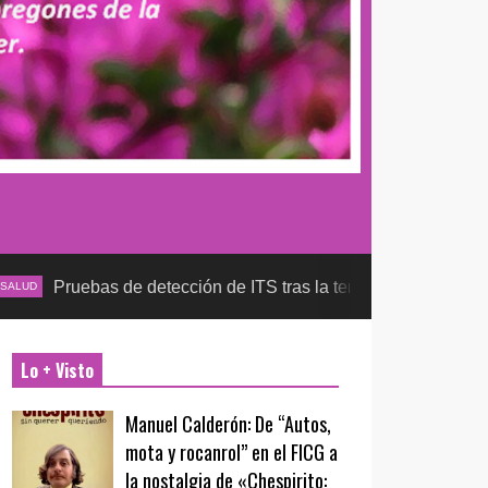
as de detección de ITS tras la temporada futbolera, aseguran l
Lo + Visto
Manuel Calderón: De “Autos,
mota y rocanrol” en el FICG a
la nostalgia de «Chespirito: