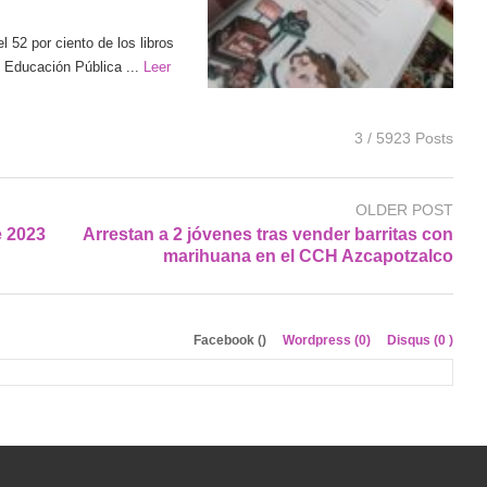
 52 por ciento de los libros
e Educación Pública ...
Leer
3 / 5923 Posts
OLDER POST
e 2023
Arrestan a 2 jóvenes tras vender barritas con
marihuana en el CCH Azcapotzalco
Facebook (
)
Wordpress (0)
Disqus (
0
)