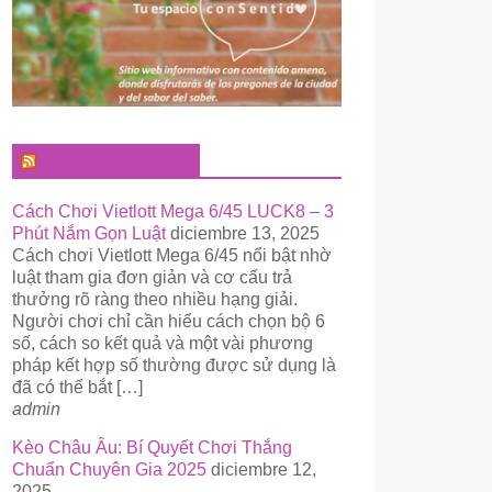
El Pregonero Digital
Cách Chơi Vietlott Mega 6/45 LUCK8 – 3
Phút Nắm Gọn Luật
diciembre 13, 2025
Cách chơi Vietlott Mega 6/45 nổi bật nhờ
luật tham gia đơn giản và cơ cấu trả
thưởng rõ ràng theo nhiều hạng giải.
Người chơi chỉ cần hiểu cách chọn bộ 6
số, cách so kết quả và một vài phương
pháp kết hợp số thường được sử dụng là
đã có thể bắt […]
admin
Kèo Châu Âu: Bí Quyết Chơi Thắng
Chuẩn Chuyên Gia 2025
diciembre 12,
2025