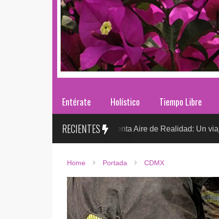
Entérate
Holístico
Tiempo Libre
RECIENTES
Sr. González presenta Aire de Realidad: Un viaje distópico e
TO
Home
Portada
CDMX