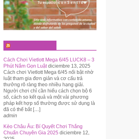
El Pregonero Digital
Cách Chơi Vietlott Mega 6/45 LUCK8 – 3
Phút Nắm Gọn Luật
diciembre 13, 2025
Cách chơi Vietlott Mega 6/45 nổi bật nhờ
luật tham gia đơn giản và cơ cấu trả
thưởng rõ ràng theo nhiều hạng giải.
Người chơi chỉ cần hiểu cách chọn bộ 6
số, cách so kết quả và một vài phương
pháp kết hợp số thường được sử dụng là
đã có thể bắt […]
admin
Kèo Châu Âu: Bí Quyết Chơi Thắng
Chuẩn Chuyên Gia 2025
diciembre 12,
2025