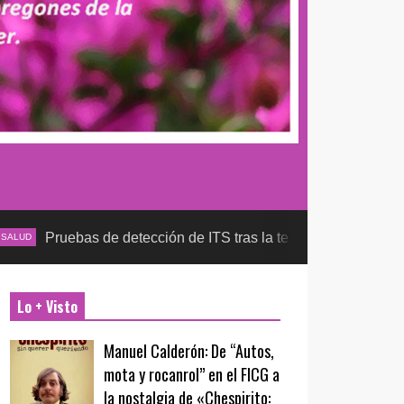
as de detección de ITS tras la temporada futbolera, aseguran l
Lo + Visto
Manuel Calderón: De “Autos,
mota y rocanrol” en el FICG a
la nostalgia de «Chespirito: