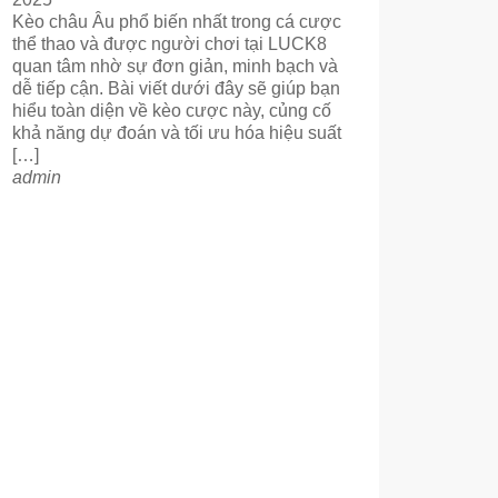
Kèo châu Âu phổ biến nhất trong cá cược
thể thao và được người chơi tại LUCK8
quan tâm nhờ sự đơn giản, minh bạch và
dễ tiếp cận. Bài viết dưới đây sẽ giúp bạn
hiểu toàn diện về kèo cược này, củng cố
khả năng dự đoán và tối ưu hóa hiệu suất
[…]
admin