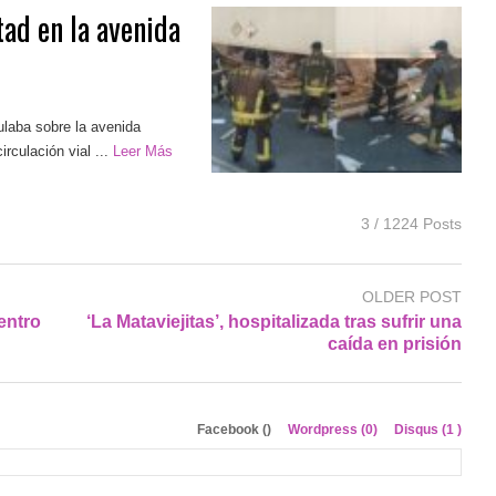
tad en la avenida
culaba sobre la avenida
rculación vial ...
Leer Más
3 / 1224 Posts
OLDER POST
entro
‘La Mataviejitas’, hospitalizada tras sufrir una
caída en prisión
Facebook (
)
Wordpress (0)
Disqus (
1
)