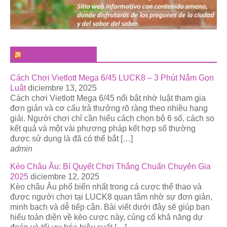
El Pregonero Digital
Cách Chơi Vietlott Mega 6/45 LUCK8 – 3 Phút Nắm Gọn
Luật
diciembre 13, 2025
Cách chơi Vietlott Mega 6/45 nổi bật nhờ luật tham gia
đơn giản và cơ cấu trả thưởng rõ ràng theo nhiều hạng
giải. Người chơi chỉ cần hiểu cách chọn bộ 6 số, cách so
kết quả và một vài phương pháp kết hợp số thường
được sử dụng là đã có thể bắt […]
admin
Kèo Châu Âu: Bí Quyết Chơi Thắng Chuẩn Chuyên Gia
2025
diciembre 12, 2025
Kèo châu Âu phổ biến nhất trong cá cược thể thao và
được người chơi tại LUCK8 quan tâm nhờ sự đơn giản,
minh bạch và dễ tiếp cận. Bài viết dưới đây sẽ giúp bạn
hiểu toàn diện về kèo cược này, củng cố khả năng dự