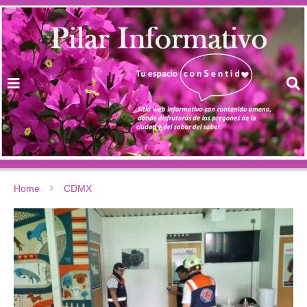
Home
CDMX