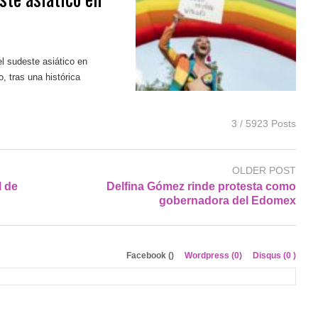
el sudeste asiático en
, tras una histórica
3 / 5923 Posts
OLDER POST
l de
Delfina Gómez rinde protesta como
gobernadora del Edomex
Facebook (
)
Wordpress (0)
Disqus (
0
)