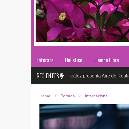
Entérate
Holístico
Tiempo Libre
RECIENTES
Sr. González presenta Aire de Realidad: Un viaje 
NTRETENIMIENTO
Home
Portada
Internacional