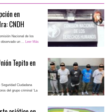
pción en
edra: CNDH
Comisión Nacional de los
observado un ...
Leer Más
nión Tepito en
de Seguridad Ciudadana
ros del grupo criminal ‘La
ste asiático en