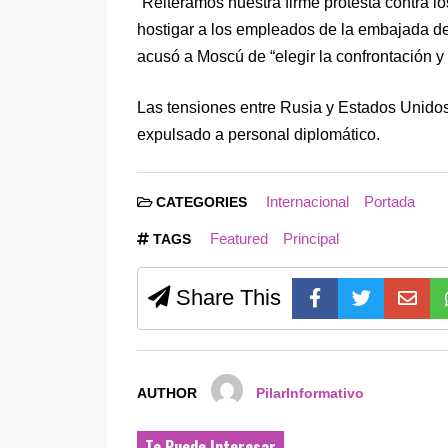
“Reiteramos nuestra firme protesta contra lo
hostigar a los empleados de la embajada de
acusó a Moscú de “elegir la confrontación y 
Las tensiones entre Rusia y Estados Unidos
expulsado a personal diplomático.
Internacional
Portada
CATEGORIES
Featured
Principal
TAGS
Share This
AUTHOR
PilarInformativo
Te Puede Interesar