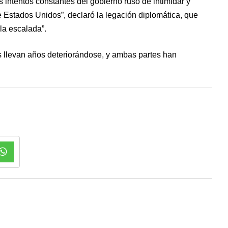
s intentos constantes del gobierno ruso de intimidar y
 Estados Unidos”, declaró la legación diplomática, que
la escalada”.
 llevan años deteriorándose, y ambas partes han