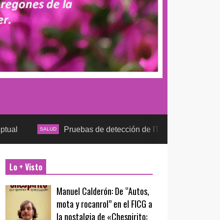
Pruebas de detección de ITS tras la temporada futbolera, 
LUD
Lo + Visto
Manuel Calderón: De “Autos,
mota y rocanrol” en el FICG a
la nostalgia de «Chespirito: