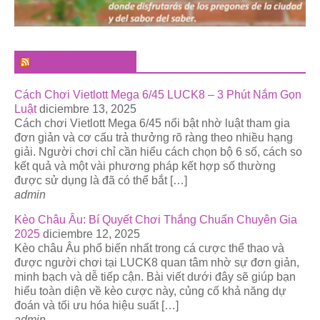
El Pregonero Digital
Cách Chơi Vietlott Mega 6/45 LUCK8 – 3 Phút Nắm Gọn
Luật
diciembre 13, 2025
Cách chơi Vietlott Mega 6/45 nổi bật nhờ luật tham gia
đơn giản và cơ cấu trả thưởng rõ ràng theo nhiều hạng
giải. Người chơi chỉ cần hiểu cách chọn bộ 6 số, cách so
kết quả và một vài phương pháp kết hợp số thường
được sử dụng là đã có thể bắt […]
admin
Kèo Châu Âu: Bí Quyết Chơi Thắng Chuẩn Chuyên Gia
2025
diciembre 12, 2025
Kèo châu Âu phổ biến nhất trong cá cược thể thao và
được người chơi tại LUCK8 quan tâm nhờ sự đơn giản,
minh bạch và dễ tiếp cận. Bài viết dưới đây sẽ giúp bạn
hiểu toàn diện về kèo cược này, củng cố khả năng dự
đoán và tối ưu hóa hiệu suất […]
admin