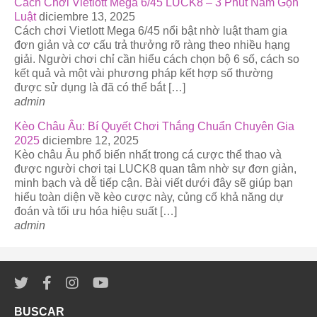
Cách Chơi Vietlott Mega 6/45 LUCK8 – 3 Phút Nắm Gọn
Luật
diciembre 13, 2025
Cách chơi Vietlott Mega 6/45 nổi bật nhờ luật tham gia
đơn giản và cơ cấu trả thưởng rõ ràng theo nhiều hạng
giải. Người chơi chỉ cần hiểu cách chọn bộ 6 số, cách so
kết quả và một vài phương pháp kết hợp số thường
được sử dụng là đã có thể bắt […]
admin
Kèo Châu Âu: Bí Quyết Chơi Thắng Chuẩn Chuyên Gia
2025
diciembre 12, 2025
Kèo châu Âu phổ biến nhất trong cá cược thể thao và
được người chơi tại LUCK8 quan tâm nhờ sự đơn giản,
minh bạch và dễ tiếp cận. Bài viết dưới đây sẽ giúp bạn
hiểu toàn diện về kèo cược này, củng cố khả năng dự
đoán và tối ưu hóa hiệu suất […]
admin
BUSCAR