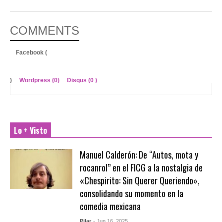
COMMENTS
Facebook (
)
Wordpress (0)
Disqus (
0
)
Lo + Visto
Manuel Calderón: De “Autos, mota y
rocanrol” en el FICG a la nostalgia de
«Chespirito: Sin Querer Queriendo»,
consolidando su momento en la
comedia mexicana
Pilar
- Jun 16, 2025