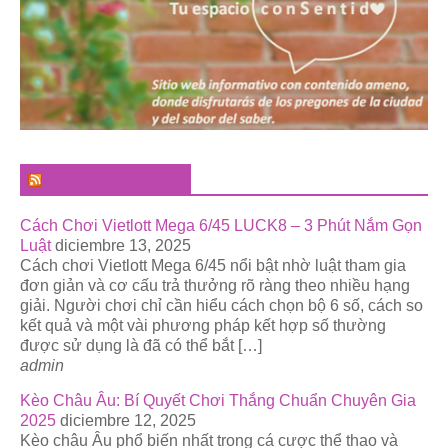
El Pregonero Digital
Cách Chơi Vietlott Mega 6/45 LUCK8 – 3 Phút Nắm Gọn
Luật
diciembre 13, 2025
Cách chơi Vietlott Mega 6/45 nổi bật nhờ luật tham gia
đơn giản và cơ cấu trả thưởng rõ ràng theo nhiều hạng
giải. Người chơi chỉ cần hiểu cách chọn bộ 6 số, cách so
kết quả và một vài phương pháp kết hợp số thường
được sử dụng là đã có thể bắt […]
admin
Kèo Châu Âu: Bí Quyết Chơi Thắng Chuẩn Chuyên Gia
2025
diciembre 12, 2025
Kèo châu Âu phổ biến nhất trong cá cược thể thao và