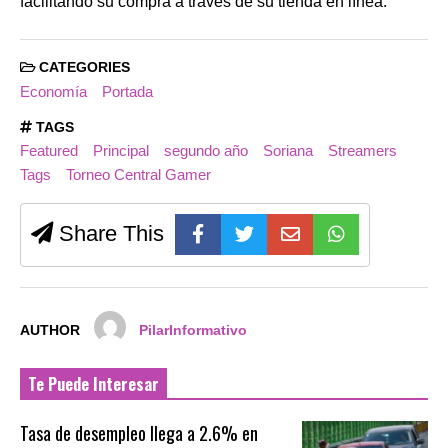
facilitando su compra a través de su tienda en línea.
CATEGORIES
Economía
Portada
TAGS
Featured
Principal
segundo año
Soriana
Streamers
Tags
Torneo Central Gamer
Share This
AUTHOR
PilarInformativo
Te Puede Interesar
Tasa de desempleo llega a 2.6% en