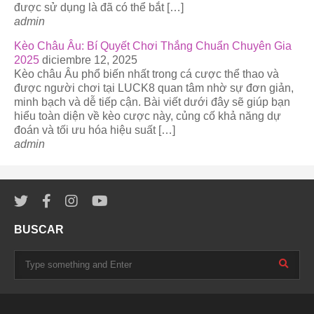
được sử dụng là đã có thể bắt […]
admin
Kèo Châu Âu: Bí Quyết Chơi Thắng Chuẩn Chuyên Gia
2025
diciembre 12, 2025
Kèo châu Âu phổ biến nhất trong cá cược thể thao và
được người chơi tại LUCK8 quan tâm nhờ sự đơn giản,
minh bạch và dễ tiếp cận. Bài viết dưới đây sẽ giúp bạn
hiểu toàn diện về kèo cược này, củng cố khả năng dự
đoán và tối ưu hóa hiệu suất […]
admin
BUSCAR