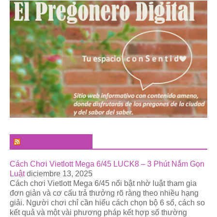
El Pregonero Digital
Cách Chơi Vietlott Mega 6/45 LUCK8 – 3 Phút Nắm Gọn
Luật
diciembre 13, 2025
Cách chơi Vietlott Mega 6/45 nổi bật nhờ luật tham gia
đơn giản và cơ cấu trả thưởng rõ ràng theo nhiều hạng
giải. Người chơi chỉ cần hiểu cách chọn bộ 6 số, cách so
kết quả và một vài phương pháp kết hợp số thường