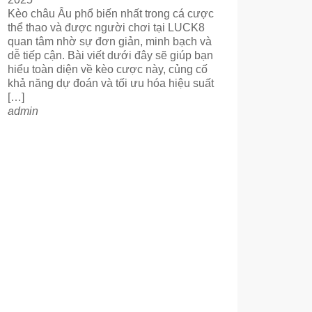
Kèo châu Âu phổ biến nhất trong cá cược
thể thao và được người chơi tại LUCK8
quan tâm nhờ sự đơn giản, minh bạch và
dễ tiếp cận. Bài viết dưới đây sẽ giúp bạn
hiểu toàn diện về kèo cược này, củng cố
khả năng dự đoán và tối ưu hóa hiệu suất
[…]
admin