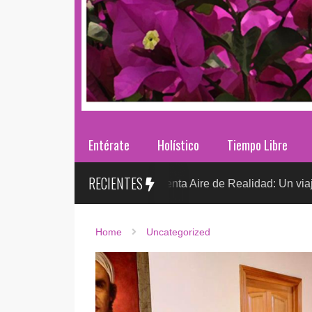
Entérate
Holístico
Tiempo Libre
RECIENTES
Sr. González presenta Aire de Realidad: Un viaje distópico en
Home
Uncategorized