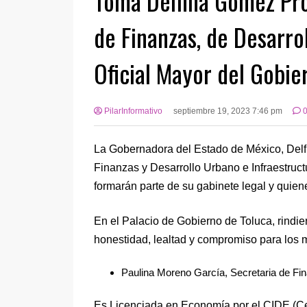
Toma Delfina Gómez Prot
de Finanzas, de Desarro
Oficial Mayor del Gobie
PilarInformativo
septiembre 19, 2023 7:46 pm
La Gobernadora del Estado de México, Delfi
Finanzas y Desarrollo Urbano e Infraestruct
formarán parte de su gabinete legal y qui
En el Palacio de Gobierno de Toluca, rindie
honestidad, lealtad y compromiso para los
Paulina Moreno García, Secretaria de Fi
Es Licenciada en Economía por el CIDE (Ce