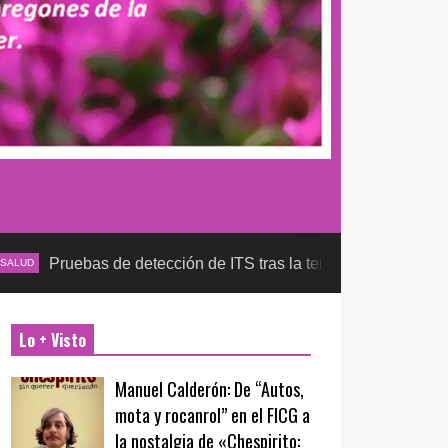
s de detección de ITS tras la temporada futbolera, aseguran la 
Lo + Visto
Manuel Calderón: De “Autos,
mota y rocanrol” en el FICG a
la nostalgia de «Chespirito: