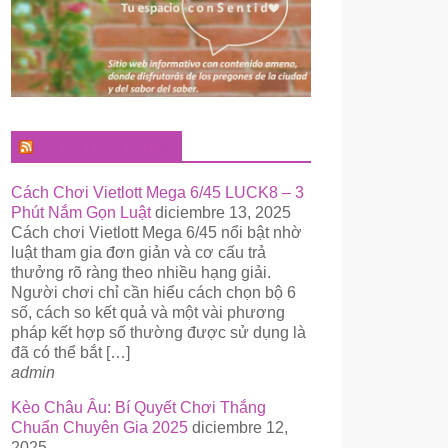
El Pregonero Digital
Cách Chơi Vietlott Mega 6/45 LUCK8 – 3
Phút Nắm Gọn Luật
diciembre 13, 2025
Cách chơi Vietlott Mega 6/45 nổi bật nhờ
luật tham gia đơn giản và cơ cấu trả
thưởng rõ ràng theo nhiều hạng giải.
Người chơi chỉ cần hiểu cách chọn bộ 6
số, cách so kết quả và một vài phương
pháp kết hợp số thường được sử dụng là
đã có thể bắt […]
admin
Kèo Châu Âu: Bí Quyết Chơi Thắng
Chuẩn Chuyên Gia 2025
diciembre 12,
2025