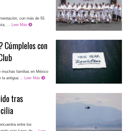
limentación, con más de 55
ía, ...
Leer Más
o? Cúmplelos con
Club
ue muchas familias en México
la antigua ...
Leer Más
ido tras
cilia
encuentra entre los
rrido este lunes de ...
Leer