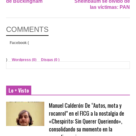
de Buckingham
Sheinbaum se olvidó de
las víctimas: PAN
COMMENTS
Facebook (
)
Wordpress (0)
Disqus (
0
)
Lo + Visto
Manuel Calderón: De “Autos, mota y
rocanrol” en el FICG a la nostalgia de
«Chespirito: Sin Querer Queriendo»,
consolidando su momento en la