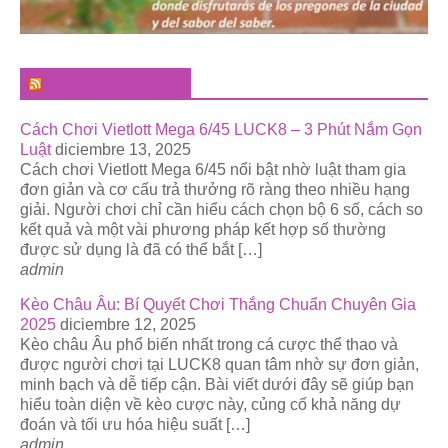
El Pregonero Digital
Cách Chơi Vietlott Mega 6/45 LUCK8 – 3 Phút Nắm Gọn
Luật
diciembre 13, 2025
Cách chơi Vietlott Mega 6/45 nổi bật nhờ luật tham gia
đơn giản và cơ cấu trả thưởng rõ ràng theo nhiều hạng
giải. Người chơi chỉ cần hiểu cách chọn bộ 6 số, cách so
kết quả và một vài phương pháp kết hợp số thường
được sử dụng là đã có thể bắt […]
admin
Kèo Châu Âu: Bí Quyết Chơi Thắng Chuẩn Chuyên Gia
2025
diciembre 12, 2025
Kèo châu Âu phổ biến nhất trong cá cược thể thao và
được người chơi tại LUCK8 quan tâm nhờ sự đơn giản,
minh bạch và dễ tiếp cận. Bài viết dưới đây sẽ giúp bạn
hiểu toàn diện về kèo cược này, củng cố khả năng dự
đoán và tối ưu hóa hiệu suất […]
admin