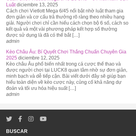
Luật
diciembre 13, 2025
Cách chơi Vietlott Mega 6/45 nổi bật nhờ luật tham gia
đơn giản và cơ cấu trả thưởng rõ ràng theo nhiều hạng
giải. Người chơi chỉ cần hiểu cách chọn bộ 6 số, cách so
kết quả và một vài phương pháp kết hợp số thường
được sử dụng là đã có thể bắt […]
admin
Kèo Châu Âu: Bí Quyết Chơi Thắng Chuẩn Chuyên Gia
2025
diciembre 12, 2025
Kèo châu Âu phổ biến nhất trong cá cược thể thao và
được người chơi tại LUCK8 quan tâm nhờ sự đơn giản,
minh bạch và dễ tiếp cận. Bài viết dưới đây sẽ giúp bạn
hiểu toàn diện về kèo cược này, củng cố khả năng dự
đoán và tối ưu hóa hiệu suất […]
admin
BUSCAR