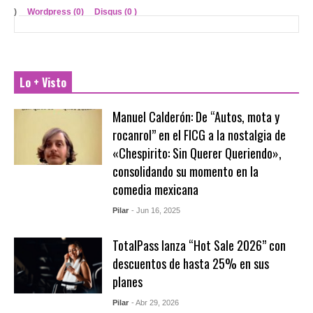
)
Wordpress (0)
Disqus (
0
)
Lo + Visto
Manuel Calderón: De “Autos, mota y
rocanrol” en el FICG a la nostalgia de
«Chespirito: Sin Querer Queriendo»,
consolidando su momento en la
comedia mexicana
Pilar
- Jun 16, 2025
TotalPass lanza “Hot Sale 2026” con
descuentos de hasta 25% en sus
planes
Pilar
- Abr 29, 2026