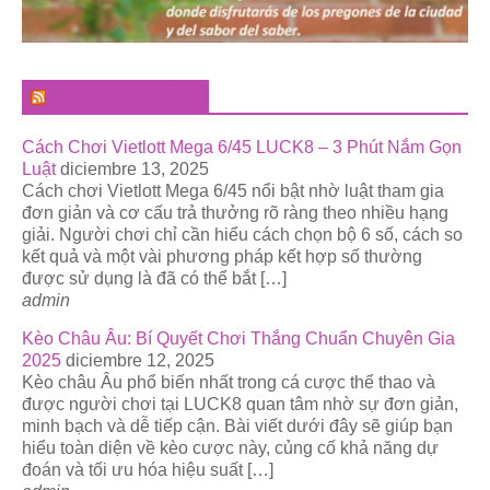
El Pregonero Digital
Cách Chơi Vietlott Mega 6/45 LUCK8 – 3 Phút Nắm Gọn
Luật
diciembre 13, 2025
Cách chơi Vietlott Mega 6/45 nổi bật nhờ luật tham gia
đơn giản và cơ cấu trả thưởng rõ ràng theo nhiều hạng
giải. Người chơi chỉ cần hiểu cách chọn bộ 6 số, cách so
kết quả và một vài phương pháp kết hợp số thường
được sử dụng là đã có thể bắt […]
admin
Kèo Châu Âu: Bí Quyết Chơi Thắng Chuẩn Chuyên Gia
2025
diciembre 12, 2025
Kèo châu Âu phổ biến nhất trong cá cược thể thao và
được người chơi tại LUCK8 quan tâm nhờ sự đơn giản,
minh bạch và dễ tiếp cận. Bài viết dưới đây sẽ giúp bạn
hiểu toàn diện về kèo cược này, củng cố khả năng dự
đoán và tối ưu hóa hiệu suất […]