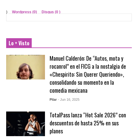
)
Wordpress (0)
Disqus (
0
)
Lo + Visto
Manuel Calderón: De “Autos, mota y
rocanrol” en el FICG a la nostalgia de
«Chespirito: Sin Querer Queriendo»,
consolidando su momento en la
comedia mexicana
Pilar
- Jun 16, 2025
TotalPass lanza “Hot Sale 2026” con
descuentos de hasta 25% en sus
planes