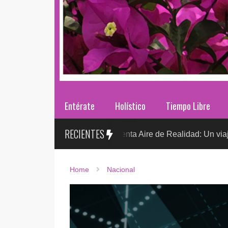
Entérate
Holístico
Tiempo Libre
RECIENTES
Sr. González presenta Aire de Realidad: Un viaje distópico e
TO
Home
Nacional