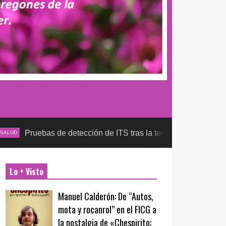
as de detección de ITS tras la temporada futbolera, aseguran l
Lo + Visto
Manuel Calderón: De “Autos,
mota y rocanrol” en el FICG a
la nostalgia de «Chespirito: