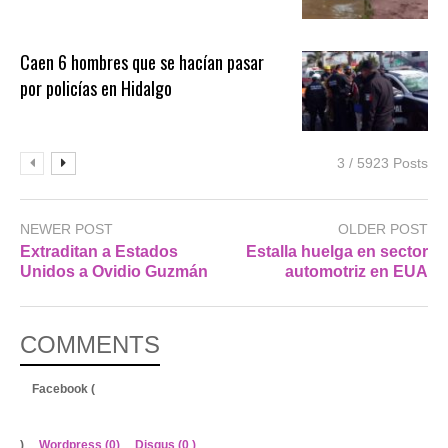
Caen 6 hombres que se hacían pasar
por policías en Hidalgo
3 / 5923 Posts
NEWER POST
OLDER POST
Extraditan a Estados
Estalla huelga en sector
Unidos a Ovidio Guzmán
automotriz en EUA
COMMENTS
Facebook (
)
Wordpress (0)
Disqus (
0
)