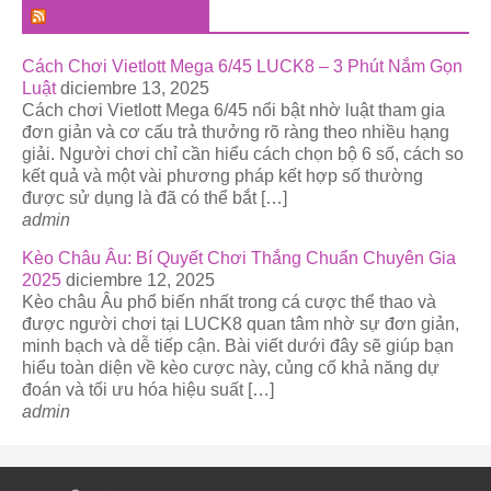
El Pregonero Digital
Cách Chơi Vietlott Mega 6/45 LUCK8 – 3 Phút Nắm Gọn
Luật
diciembre 13, 2025
Cách chơi Vietlott Mega 6/45 nổi bật nhờ luật tham gia
đơn giản và cơ cấu trả thưởng rõ ràng theo nhiều hạng
giải. Người chơi chỉ cần hiểu cách chọn bộ 6 số, cách so
kết quả và một vài phương pháp kết hợp số thường
được sử dụng là đã có thể bắt […]
admin
Kèo Châu Âu: Bí Quyết Chơi Thắng Chuẩn Chuyên Gia
2025
diciembre 12, 2025
Kèo châu Âu phổ biến nhất trong cá cược thể thao và
được người chơi tại LUCK8 quan tâm nhờ sự đơn giản,
minh bạch và dễ tiếp cận. Bài viết dưới đây sẽ giúp bạn
hiểu toàn diện về kèo cược này, củng cố khả năng dự
đoán và tối ưu hóa hiệu suất […]
admin