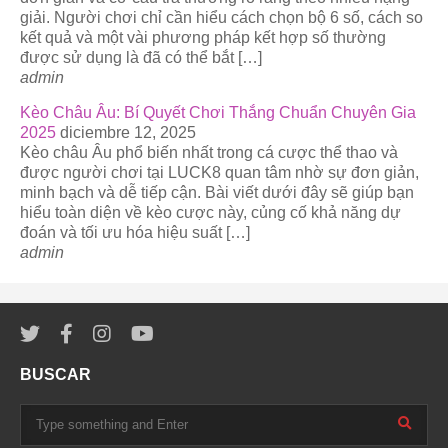
giải. Người chơi chỉ cần hiểu cách chọn bộ 6 số, cách so
kết quả và một vài phương pháp kết hợp số thường
được sử dụng là đã có thể bắt […]
admin
Kèo Châu Âu: Bí Quyết Chơi Thắng Chuẩn Chuyên Gia
2025
diciembre 12, 2025
Kèo châu Âu phổ biến nhất trong cá cược thể thao và
được người chơi tại LUCK8 quan tâm nhờ sự đơn giản,
minh bạch và dễ tiếp cận. Bài viết dưới đây sẽ giúp bạn
hiểu toàn diện về kèo cược này, củng cố khả năng dự
đoán và tối ưu hóa hiệu suất […]
admin
BUSCAR