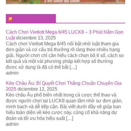
El Pregonero Digital
Cách Chơi Vietlott Mega 6/45 LUCK8 – 3 Phút Nắm Gọn
Luật
diciembre 13, 2025
Cách chơi Vietlott Mega 6/45 nổi bật nhờ luật tham gia
đơn giản và cơ cấu trả thưởng rõ ràng theo nhiều hạng
giải. Người chơi chỉ cần hiểu cách chọn bộ 6 số, cách so
kết quả và một vài phương pháp kết hợp số thường
được sử dụng là đã có thể bắt […]
admin
Kèo Châu Âu: Bí Quyết Chơi Thắng Chuẩn Chuyên Gia
2025
diciembre 12, 2025
Kèo châu Âu phổ biến nhất trong cá cược thể thao và
được người chơi tại LUCK8 quan tâm nhờ sự đơn giản,
minh bạch và dễ tiếp cận. Bài viết dưới đây sẽ giúp bạn
hiểu toàn diện về kèo cược này, củng cố khả năng dự
đoán và tối ưu hóa hiệu suất […]
admin