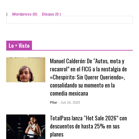
)
Wordpress (0)
Disqus (
0
)
Lo + Visto
Manuel Calderón: De “Autos, mota y
rocanrol” en el FICG a la nostalgia de
«Chespirito: Sin Querer Queriendo»,
consolidando su momento en la
comedia mexicana
Pilar
- Jun 16, 2025
TotalPass lanza “Hot Sale 2026” con
descuentos de hasta 25% en sus
planes