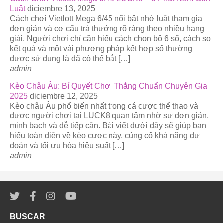
Luật
diciembre 13, 2025
Cách chơi Vietlott Mega 6/45 nổi bật nhờ luật tham gia
đơn giản và cơ cấu trả thưởng rõ ràng theo nhiều hạng
giải. Người chơi chỉ cần hiểu cách chọn bộ 6 số, cách so
kết quả và một vài phương pháp kết hợp số thường
được sử dụng là đã có thể bắt […]
admin
Kèo Châu Âu: Bí Quyết Chơi Thắng Chuẩn Chuyên Gia
2025
diciembre 12, 2025
Kèo châu Âu phổ biến nhất trong cá cược thể thao và
được người chơi tại LUCK8 quan tâm nhờ sự đơn giản,
minh bạch và dễ tiếp cận. Bài viết dưới đây sẽ giúp bạn
hiểu toàn diện về kèo cược này, củng cố khả năng dự
đoán và tối ưu hóa hiệu suất […]
admin
BUSCAR