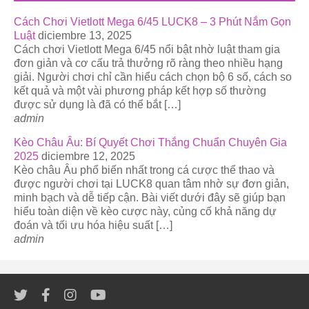
Cách Chơi Vietlott Mega 6/45 LUCK8 – 3 Phút Nắm Gọn
Luật
diciembre 13, 2025
Cách chơi Vietlott Mega 6/45 nổi bật nhờ luật tham gia
đơn giản và cơ cấu trả thưởng rõ ràng theo nhiều hạng
giải. Người chơi chỉ cần hiểu cách chọn bộ 6 số, cách so
kết quả và một vài phương pháp kết hợp số thường
được sử dụng là đã có thể bắt […]
admin
Kèo Châu Âu: Bí Quyết Chơi Thắng Chuẩn Chuyên Gia
2025
diciembre 12, 2025
Kèo châu Âu phổ biến nhất trong cá cược thể thao và
được người chơi tại LUCK8 quan tâm nhờ sự đơn giản,
minh bạch và dễ tiếp cận. Bài viết dưới đây sẽ giúp bạn
hiểu toàn diện về kèo cược này, củng cố khả năng dự
đoán và tối ưu hóa hiệu suất […]
admin