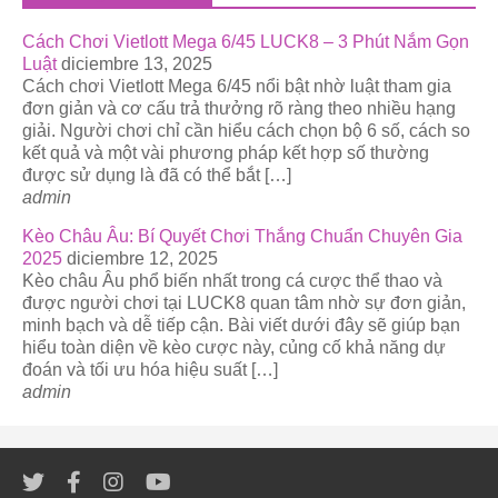
Cách Chơi Vietlott Mega 6/45 LUCK8 – 3 Phút Nắm Gọn
Luật
diciembre 13, 2025
Cách chơi Vietlott Mega 6/45 nổi bật nhờ luật tham gia
đơn giản và cơ cấu trả thưởng rõ ràng theo nhiều hạng
giải. Người chơi chỉ cần hiểu cách chọn bộ 6 số, cách so
kết quả và một vài phương pháp kết hợp số thường
được sử dụng là đã có thể bắt […]
admin
Kèo Châu Âu: Bí Quyết Chơi Thắng Chuẩn Chuyên Gia
2025
diciembre 12, 2025
Kèo châu Âu phổ biến nhất trong cá cược thể thao và
được người chơi tại LUCK8 quan tâm nhờ sự đơn giản,
minh bạch và dễ tiếp cận. Bài viết dưới đây sẽ giúp bạn
hiểu toàn diện về kèo cược này, củng cố khả năng dự
đoán và tối ưu hóa hiệu suất […]
admin