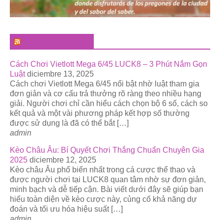
El Pregonero Digital
Cách Chơi Vietlott Mega 6/45 LUCK8 – 3 Phút Nắm Gọn
Luật
diciembre 13, 2025
Cách chơi Vietlott Mega 6/45 nổi bật nhờ luật tham gia
đơn giản và cơ cấu trả thưởng rõ ràng theo nhiều hạng
giải. Người chơi chỉ cần hiểu cách chọn bộ 6 số, cách so
kết quả và một vài phương pháp kết hợp số thường
được sử dụng là đã có thể bắt […]
admin
Kèo Châu Âu: Bí Quyết Chơi Thắng Chuẩn Chuyên Gia
2025
diciembre 12, 2025
Kèo châu Âu phổ biến nhất trong cá cược thể thao và
được người chơi tại LUCK8 quan tâm nhờ sự đơn giản,
minh bạch và dễ tiếp cận. Bài viết dưới đây sẽ giúp bạn
hiểu toàn diện về kèo cược này, củng cố khả năng dự
đoán và tối ưu hóa hiệu suất […]
admin