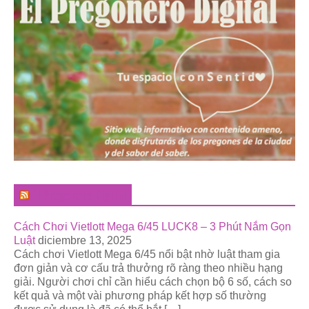
El Pregonero Digital
Cách Chơi Vietlott Mega 6/45 LUCK8 – 3 Phút Nắm Gọn
Luật
diciembre 13, 2025
Cách chơi Vietlott Mega 6/45 nổi bật nhờ luật tham gia
đơn giản và cơ cấu trả thưởng rõ ràng theo nhiều hạng
giải. Người chơi chỉ cần hiểu cách chọn bộ 6 số, cách so
kết quả và một vài phương pháp kết hợp số thường