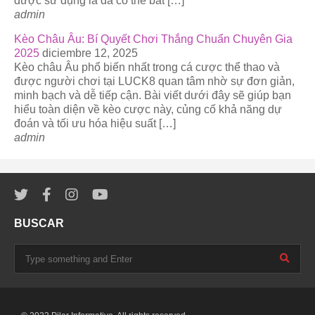
được sử dụng là đã có thể bắt […]
admin
Kèo Châu Âu: Bí Quyết Chơi Thắng Chuẩn Chuyên Gia
2025
diciembre 12, 2025
Kèo châu Âu phổ biến nhất trong cá cược thể thao và
được người chơi tại LUCK8 quan tâm nhờ sự đơn giản,
minh bạch và dễ tiếp cận. Bài viết dưới đây sẽ giúp bạn
hiểu toàn diện về kèo cược này, củng cố khả năng dự
đoán và tối ưu hóa hiệu suất […]
admin
BUSCAR