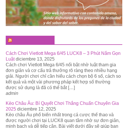
El Pregonero Digital
Cách Chơi Vietlott Mega 6/45 LUCK8 – 3 Phút Nắm Gọn
Luật
diciembre 13, 2025
Cách chơi Vietlott Mega 6/45 nổi bật nhờ luật tham gia
đơn giản và cơ cấu trả thưởng rõ ràng theo nhiều hạng
giải. Người chơi chỉ cần hiểu cách chọn bộ 6 số, cách so
kết quả và một vài phương pháp kết hợp số thường
được sử dụng là đã có thể bắt […]
admin
Kèo Châu Âu: Bí Quyết Chơi Thắng Chuẩn Chuyên Gia
2025
diciembre 12, 2025
Kèo châu Âu phổ biến nhất trong cá cược thể thao và
được người chơi tại LUCK8 quan tâm nhờ sự đơn giản,
minh bạch và dễ tiếp cận. Bài viết dưới đây sẽ giúp bạn