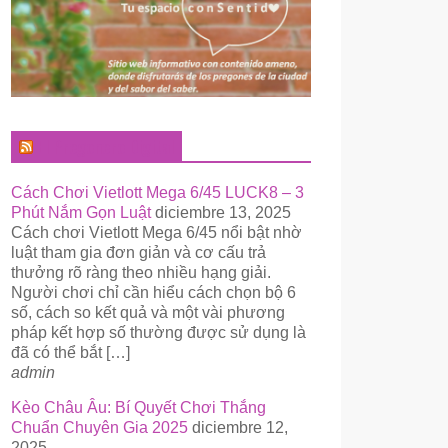
El Pregonero Digital
Cách Chơi Vietlott Mega 6/45 LUCK8 – 3
Phút Nắm Gọn Luật
diciembre 13, 2025
Cách chơi Vietlott Mega 6/45 nổi bật nhờ
luật tham gia đơn giản và cơ cấu trả
thưởng rõ ràng theo nhiều hạng giải.
Người chơi chỉ cần hiểu cách chọn bộ 6
số, cách so kết quả và một vài phương
pháp kết hợp số thường được sử dụng là
đã có thể bắt […]
admin
Kèo Châu Âu: Bí Quyết Chơi Thắng
Chuẩn Chuyên Gia 2025
diciembre 12,
2025