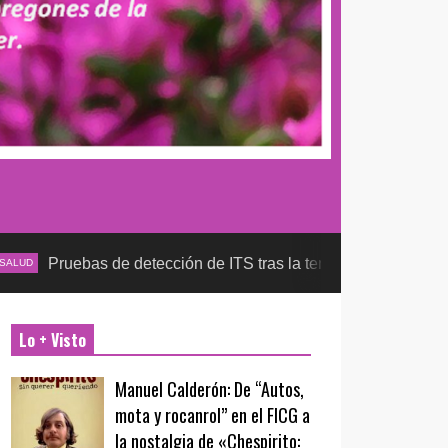
bas de detección de ITS tras la temporada futbolera, aseguran 
Lo + Visto
Manuel Calderón: De “Autos,
mota y rocanrol” en el FICG a
la nostalgia de «Chespirito: