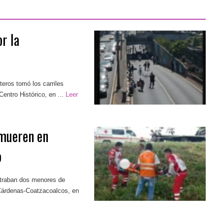
r la
eros tomó los carriles
Centro Histórico, en ...
Leer
mueren en
o
ntraban dos menores de
 Cárdenas-Coatzacoalcos, en