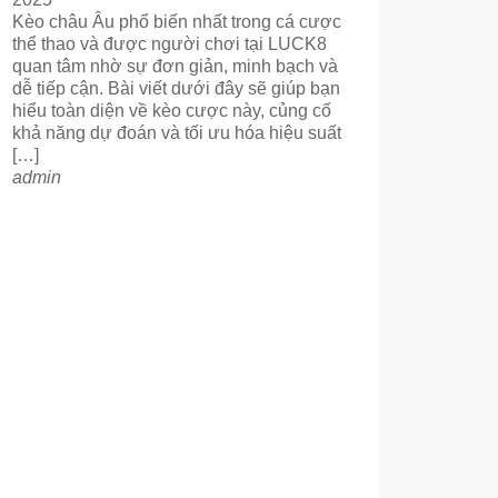
Kèo châu Âu phổ biến nhất trong cá cược
thể thao và được người chơi tại LUCK8
quan tâm nhờ sự đơn giản, minh bạch và
dễ tiếp cận. Bài viết dưới đây sẽ giúp bạn
hiểu toàn diện về kèo cược này, củng cố
khả năng dự đoán và tối ưu hóa hiệu suất
[…]
admin