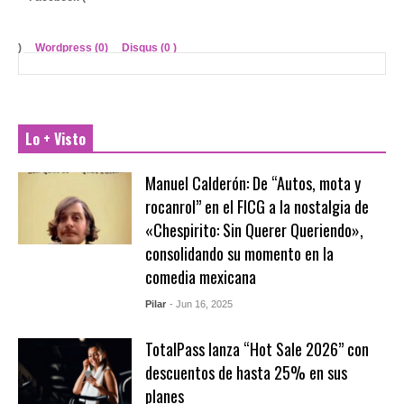
)
Wordpress (0)
Disqus (
0
)
Lo + Visto
Manuel Calderón: De “Autos, mota y
rocanrol” en el FICG a la nostalgia de
«Chespirito: Sin Querer Queriendo»,
consolidando su momento en la
comedia mexicana
Pilar
- Jun 16, 2025
TotalPass lanza “Hot Sale 2026” con
descuentos de hasta 25% en sus
planes