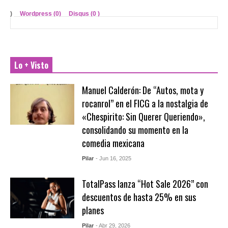
)
Wordpress (0)
Disqus (
0
)
Lo + Visto
Manuel Calderón: De “Autos, mota y
rocanrol” en el FICG a la nostalgia de
«Chespirito: Sin Querer Queriendo»,
consolidando su momento en la
comedia mexicana
Pilar
- Jun 16, 2025
TotalPass lanza “Hot Sale 2026” con
descuentos de hasta 25% en sus
planes
Pilar
- Abr 29, 2026