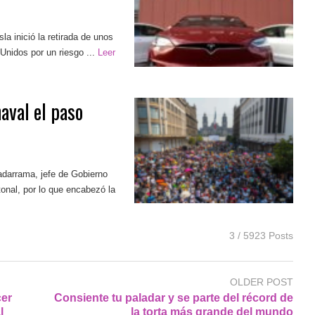
a inició la retirada de unos
nidos por un riesgo ...
Leer
aval el paso
darrama, jefe de Gobierno
tonal, por lo que encabezó la
3 / 5923 Posts
OLDER POST
cer
Consiente tu paladar y se parte del récord de
l
la torta más grande del mundo