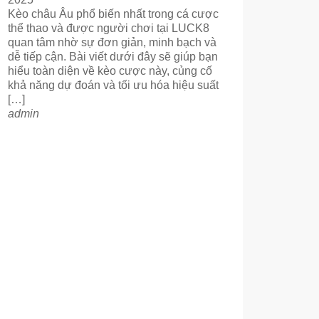
Kèo châu Âu phổ biến nhất trong cá cược
thể thao và được người chơi tại LUCK8
quan tâm nhờ sự đơn giản, minh bạch và
dễ tiếp cận. Bài viết dưới đây sẽ giúp bạn
hiểu toàn diện về kèo cược này, củng cố
khả năng dự đoán và tối ưu hóa hiệu suất
[…]
admin