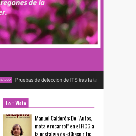
as de detección de ITS tras la temporada futbolera, aseguran l
Lo + Visto
Manuel Calderón: De “Autos,
mota y rocanrol” en el FICG a
la nostalgia de «Chespirito: