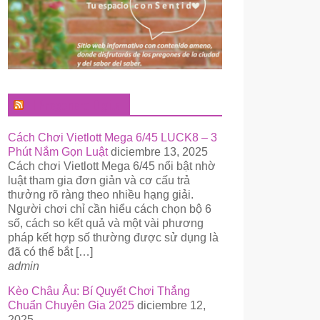
El Pregonero Digital
Cách Chơi Vietlott Mega 6/45 LUCK8 – 3
Phút Nắm Gọn Luật
diciembre 13, 2025
Cách chơi Vietlott Mega 6/45 nổi bật nhờ
luật tham gia đơn giản và cơ cấu trả
thưởng rõ ràng theo nhiều hạng giải.
Người chơi chỉ cần hiểu cách chọn bộ 6
số, cách so kết quả và một vài phương
pháp kết hợp số thường được sử dụng là
đã có thể bắt […]
admin
Kèo Châu Âu: Bí Quyết Chơi Thắng
Chuẩn Chuyên Gia 2025
diciembre 12,
2025