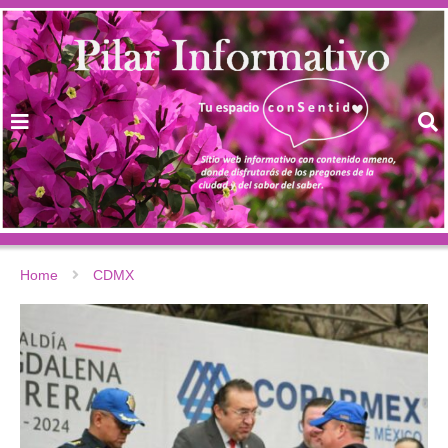
Home
CDMX