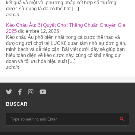
kết quả và một vài phương pháp kết hợp số thường
được sử dụng là đã có thể bắt […]
admin
Kèo Châu Âu: Bí Quyết Chơi Thắng Chuẩn Chuyên Gia
2025
diciembre 12, 2025
Kèo châu Âu phổ biến nhất trong cá cược thể thao và
được người chơi tại LUCK8 quan tâm nhờ sự đơn giản,
minh bạch và dễ tiếp cận. Bài viết dưới đây sẽ giúp bạn
hiểu toàn diện về kèo cược này, củng cố khả năng dự
đoán và tối ưu hóa hiệu suất […]
admin
BUSCAR