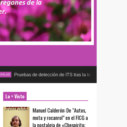
as de detección de ITS tras la temporada futbolera, aseguran l
Lo + Visto
Manuel Calderón: De “Autos,
mota y rocanrol” en el FICG a
la nostalgia de «Chespirito: