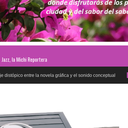
Jazz, la Michi Reportera
ntre la novela gráfica y el sonido conceptual
Prueb
SALUD