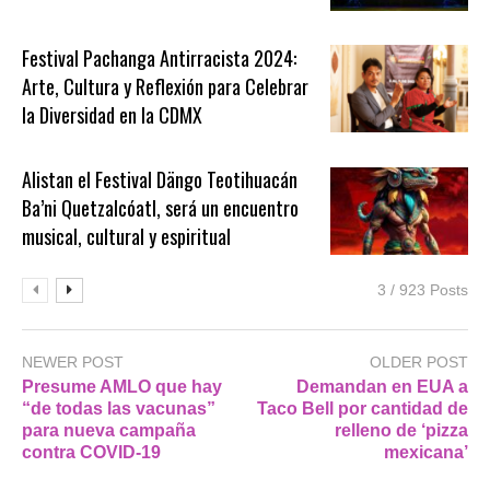
Festival Pachanga Antirracista 2024:
Arte, Cultura y Reflexión para Celebrar
la Diversidad en la CDMX
Alistan el Festival Dängo Teotihuacán
Ba’ni Quetzalcóatl, será un encuentro
musical, cultural y espiritual
3 / 923 Posts
NEWER POST
OLDER POST
Presume AMLO que hay
Demandan en EUA a
“de todas las vacunas”
Taco Bell por cantidad de
para nueva campaña
relleno de ‘pizza
contra COVID-19
mexicana’