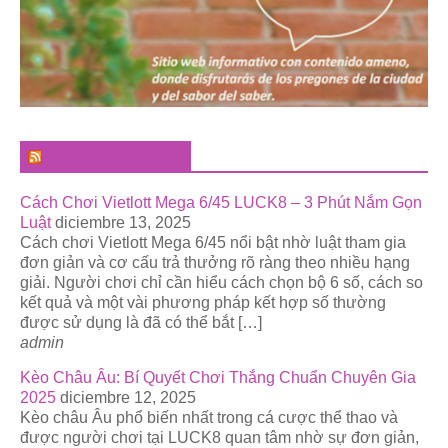
El Pregonero Digital
Cách Chơi Vietlott Mega 6/45 LUCK8 – 3 Phút Nắm Gọn
Luật
diciembre 13, 2025
Cách chơi Vietlott Mega 6/45 nổi bật nhờ luật tham gia
đơn giản và cơ cấu trả thưởng rõ ràng theo nhiều hạng
giải. Người chơi chỉ cần hiểu cách chọn bộ 6 số, cách so
kết quả và một vài phương pháp kết hợp số thường
được sử dụng là đã có thể bắt […]
admin
Kèo Châu Âu: Bí Quyết Chơi Thắng Chuẩn Chuyên Gia
2025
diciembre 12, 2025
Kèo châu Âu phổ biến nhất trong cá cược thể thao và
được người chơi tại LUCK8 quan tâm nhờ sự đơn giản,