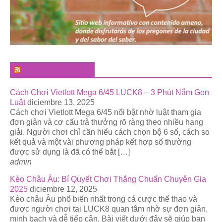
El Pregonero Digital
Cách Chơi Vietlott Mega 6/45 LUCK8 – 3 Phút Nắm Gọn
Luật
diciembre 13, 2025
Cách chơi Vietlott Mega 6/45 nổi bật nhờ luật tham gia
đơn giản và cơ cấu trả thưởng rõ ràng theo nhiều hạng
giải. Người chơi chỉ cần hiểu cách chọn bộ 6 số, cách so
kết quả và một vài phương pháp kết hợp số thường
được sử dụng là đã có thể bắt […]
admin
Kèo Châu Âu: Bí Quyết Chơi Thắng Chuẩn Chuyên Gia
2025
diciembre 12, 2025
Kèo châu Âu phổ biến nhất trong cá cược thể thao và
được người chơi tại LUCK8 quan tâm nhờ sự đơn giản,
minh bạch và dễ tiếp cận. Bài viết dưới đây sẽ giúp bạn