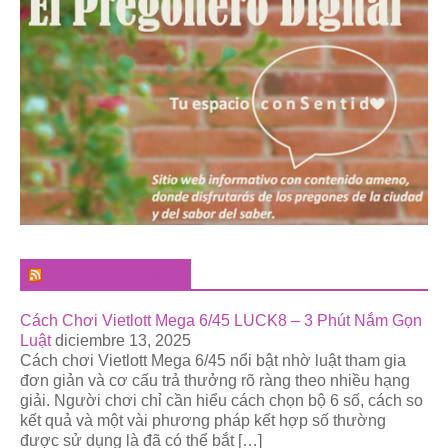
El Pregonero Digital
Cách Chơi Vietlott Mega 6/45 LUCK8 – 3 Phút Nắm Gọn
Luật
diciembre 13, 2025
Cách chơi Vietlott Mega 6/45 nổi bật nhờ luật tham gia
đơn giản và cơ cấu trả thưởng rõ ràng theo nhiều hạng
giải. Người chơi chỉ cần hiểu cách chọn bộ 6 số, cách so
kết quả và một vài phương pháp kết hợp số thường
được sử dụng là đã có thể bắt […]