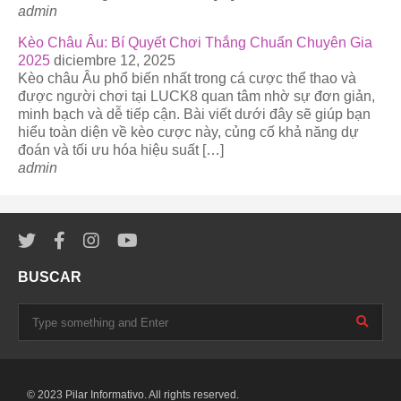
admin
Kèo Châu Âu: Bí Quyết Chơi Thắng Chuẩn Chuyên Gia
2025
diciembre 12, 2025
Kèo châu Âu phổ biến nhất trong cá cược thể thao và
được người chơi tại LUCK8 quan tâm nhờ sự đơn giản,
minh bạch và dễ tiếp cận. Bài viết dưới đây sẽ giúp bạn
hiểu toàn diện về kèo cược này, củng cố khả năng dự
đoán và tối ưu hóa hiệu suất […]
admin
BUSCAR
© 2023 Pilar Informativo. All rights reserved.