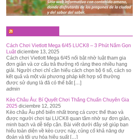
El Pregonero Digital
Cách Chơi Vietlott Mega 6/45 LUCK8 – 3 Phút Nắm Gọn
Luật
diciembre 13, 2025
Cách chơi Vietlott Mega 6/45 nổi bật nhờ luật tham gia
đơn giản và cơ cấu trả thưởng rõ ràng theo nhiều hạng
giải. Người chơi chỉ cần hiểu cách chọn bộ 6 số, cách so
kết quả và một vài phương pháp kết hợp số thường
được sử dụng là đã có thể bắt […]
admin
Kèo Châu Âu: Bí Quyết Chơi Thắng Chuẩn Chuyên Gia
2025
diciembre 12, 2025
Kèo châu Âu phổ biến nhất trong cá cược thể thao và
được người chơi tại LUCK8 quan tâm nhờ sự đơn giản,
minh bạch và dễ tiếp cận. Bài viết dưới đây sẽ giúp bạn
hiểu toàn diện về kèo cược này, củng cố khả năng dự
đoán và tối ưu hóa hiệu suất […]