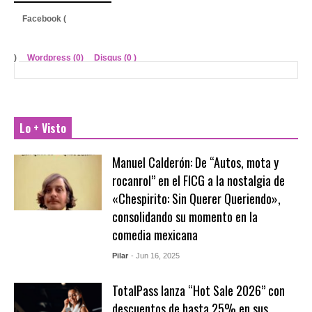
Facebook (
)
Wordpress (0)
Disqus (
0
)
Lo + Visto
Manuel Calderón: De “Autos, mota y
rocanrol” en el FICG a la nostalgia de
«Chespirito: Sin Querer Queriendo»,
consolidando su momento en la
comedia mexicana
Pilar
- Jun 16, 2025
TotalPass lanza “Hot Sale 2026” con
descuentos de hasta 25% en sus