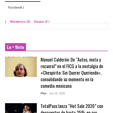
Facebook (
)
Wordpress (0)
Disqus (
0
)
Lo + Visto
Manuel Calderón: De “Autos, mota y
rocanrol” en el FICG a la nostalgia de
«Chespirito: Sin Querer Queriendo»,
consolidando su momento en la
comedia mexicana
Pilar
- Jun 16, 2025
TotalPass lanza “Hot Sale 2026” con
descuentos de hasta 25% en sus