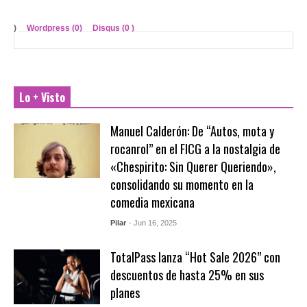
)
Wordpress (0)
Disqus (
0
)
Lo + Visto
Manuel Calderón: De “Autos, mota y
rocanrol” en el FICG a la nostalgia de
«Chespirito: Sin Querer Queriendo»,
consolidando su momento en la
comedia mexicana
Pilar
- Jun 16, 2025
TotalPass lanza “Hot Sale 2026” con
descuentos de hasta 25% en sus
planes