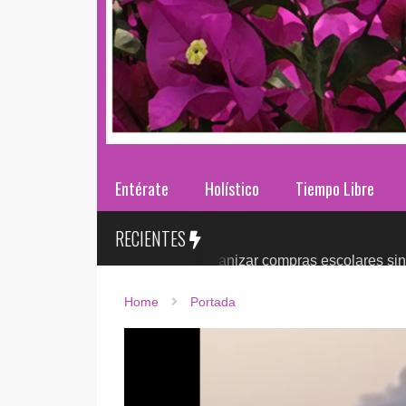
Entérate
Holístico
Tiempo Libre
RECIENTES
ases 2026: ¿cómo organizar compras escolares sin presionar e
Home
Portada