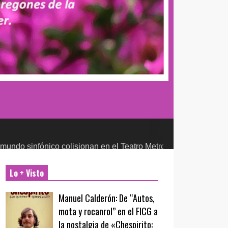
nico colisionan en el Teatro Metropólitan
CULTURA Y ENTRETEN
Lo + Visto
Manuel Calderón: De “Autos,
mota y rocanrol” en el FICG a
la nostalgia de «Chespirito: