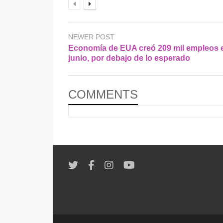
NEWER POST
Economía de EUA creó 209 mil empleos 
junio, por debajo de lo esperado
COMMENTS