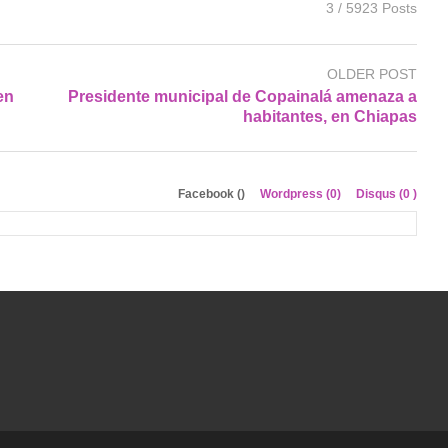
3 / 5923 Posts
OLDER POST
en
Presidente municipal de Copainalá amenaza a
habitantes, en Chiapas
Facebook (
)
Wordpress (0)
Disqus (
0
)