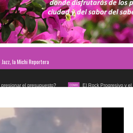
Jazz, la Michi Reportera
l presupuesto?
El Rock Progresivo y el mundo sinfó
CDMX