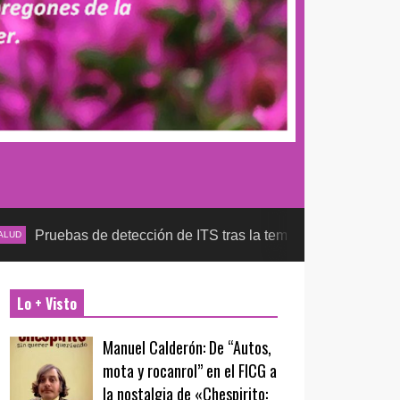
e detección de ITS tras la temporada futbolera, aseguran la de
Lo + Visto
Manuel Calderón: De “Autos,
mota y rocanrol” en el FICG a
la nostalgia de «Chespirito: