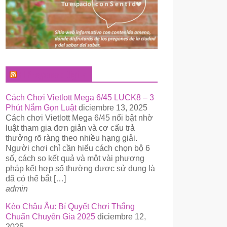
El Pregonero Digital
Cách Chơi Vietlott Mega 6/45 LUCK8 – 3
Phút Nắm Gọn Luật
diciembre 13, 2025
Cách chơi Vietlott Mega 6/45 nổi bật nhờ
luật tham gia đơn giản và cơ cấu trả
thưởng rõ ràng theo nhiều hạng giải.
Người chơi chỉ cần hiểu cách chọn bộ 6
số, cách so kết quả và một vài phương
pháp kết hợp số thường được sử dụng là
đã có thể bắt […]
admin
Kèo Châu Âu: Bí Quyết Chơi Thắng
Chuẩn Chuyên Gia 2025
diciembre 12,
2025