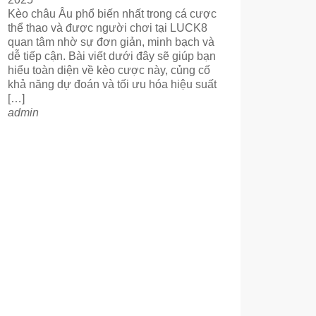
Kèo châu Âu phổ biến nhất trong cá cược
thể thao và được người chơi tại LUCK8
quan tâm nhờ sự đơn giản, minh bạch và
dễ tiếp cận. Bài viết dưới đây sẽ giúp bạn
hiểu toàn diện về kèo cược này, củng cố
khả năng dự đoán và tối ưu hóa hiệu suất
[…]
admin