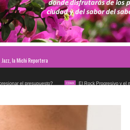
Jazz, la Michi Reportera
presupuesto?
El Rock Progresivo y el mundo sinfónic
CDMX