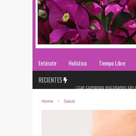
Entérate
Holístico
Tiempo Libre
RECIENTES
es 2026: ¿cómo organizar compras escolares sin presionar el 
Home
Salud