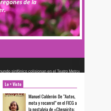
o colisionan en el Teatro Metropólitan
CULTURA Y ENTRETENIMI
Lo + Visto
Manuel Calderón: De “Autos,
mota y rocanrol” en el FICG a
la nostalgia de «Chespirito: