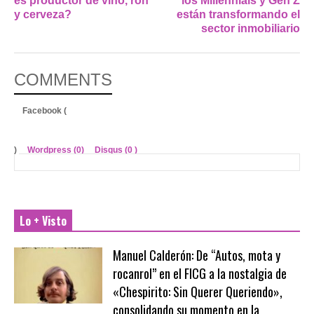
es productor de vino, ron
los Millennials y Gen Z
y cerveza?
están transformando el
sector inmobiliario
COMMENTS
Facebook (
)
Wordpress (0)
Disqus (
0
)
Lo + Visto
Manuel Calderón: De “Autos, mota y
rocanrol” en el FICG a la nostalgia de
«Chespirito: Sin Querer Queriendo»,
consolidando su momento en la