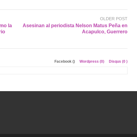
OLDER POST
mo la
Asesinan al periodista Nelson Matus Peña en
rio
Acapulco, Guerrero
Facebook (
)
Wordpress (0)
Disqus (
0
)