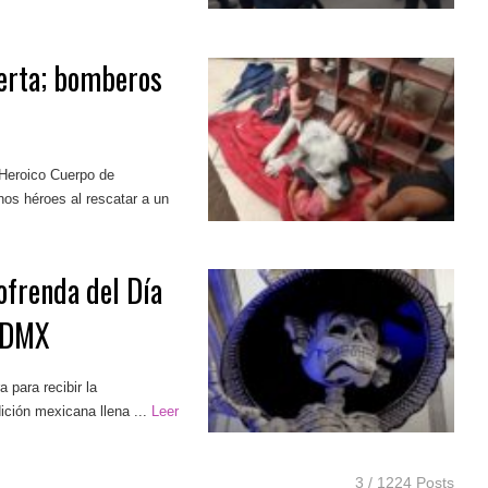
uerta; bomberos
Heroico Cuerpo de
os héroes al rescatar a un
ofrenda del Día
 CDMX
 para recibir la
ción mexicana llena ...
Leer
3 / 1224 Posts