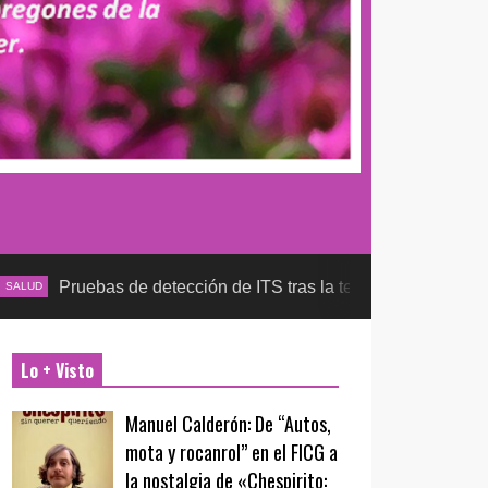
bas de detección de ITS tras la temporada futbolera, aseguran 
Lo + Visto
Manuel Calderón: De “Autos,
mota y rocanrol” en el FICG a
la nostalgia de «Chespirito: