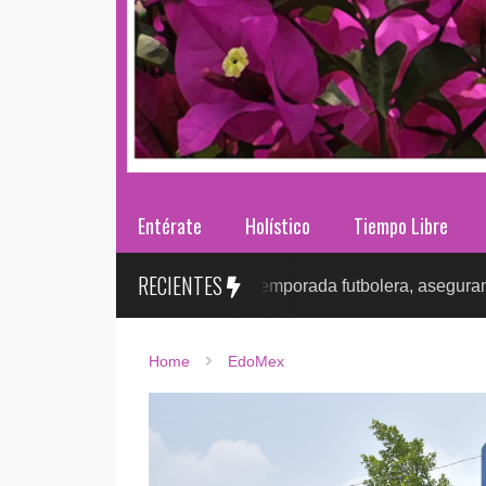
Entérate
Holístico
Tiempo Libre
RECIENTES
ión de ITS tras la temporada futbolera, aseguran la detección 
Home
EdoMex