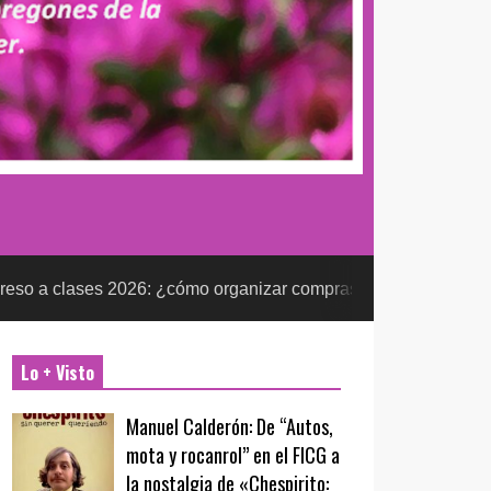
2026: ¿cómo organizar compras escolares sin presionar el pre
Lo + Visto
Manuel Calderón: De “Autos,
mota y rocanrol” en el FICG a
la nostalgia de «Chespirito: