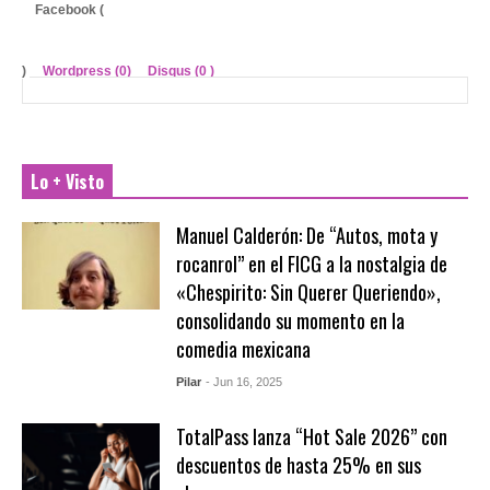
Facebook (
)
Wordpress (0)
Disqus (
0
)
Lo + Visto
Manuel Calderón: De “Autos, mota y
rocanrol” en el FICG a la nostalgia de
«Chespirito: Sin Querer Queriendo»,
consolidando su momento en la
comedia mexicana
Pilar
- Jun 16, 2025
TotalPass lanza “Hot Sale 2026” con
descuentos de hasta 25% en sus