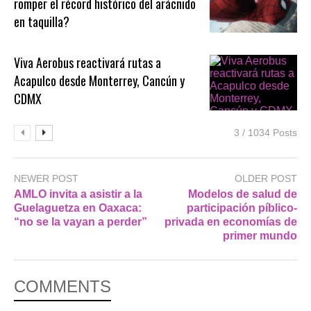
romper el récord histórico del arácnido
en taquilla?
Viva Aerobus reactivará rutas a
Acapulco desde Monterrey, Cancún y
CDMX
3 / 1034 Posts
NEWER POST
OLDER POST
AMLO invita a asistir a la
Modelos de salud de
Guelaguetza en Oaxaca:
participación píblico-
“no se la vayan a perder”
privada en economías de
primer mundo
COMMENTS