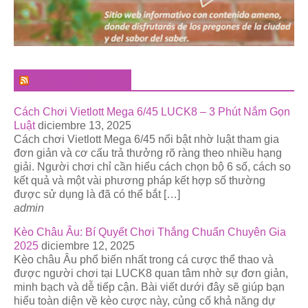
El Pregonero Digital
Cách Chơi Vietlott Mega 6/45 LUCK8 – 3 Phút Nắm Gọn
Luật
diciembre 13, 2025
Cách chơi Vietlott Mega 6/45 nổi bật nhờ luật tham gia
đơn giản và cơ cấu trả thưởng rõ ràng theo nhiều hạng
giải. Người chơi chỉ cần hiểu cách chọn bộ 6 số, cách so
kết quả và một vài phương pháp kết hợp số thường
được sử dụng là đã có thể bắt […]
admin
Kèo Châu Âu: Bí Quyết Chơi Thắng Chuẩn Chuyên Gia
2025
diciembre 12, 2025
Kèo châu Âu phổ biến nhất trong cá cược thể thao và
được người chơi tại LUCK8 quan tâm nhờ sự đơn giản,
minh bạch và dễ tiếp cận. Bài viết dưới đây sẽ giúp bạn
hiểu toàn diện về kèo cược này, củng cố khả năng dự