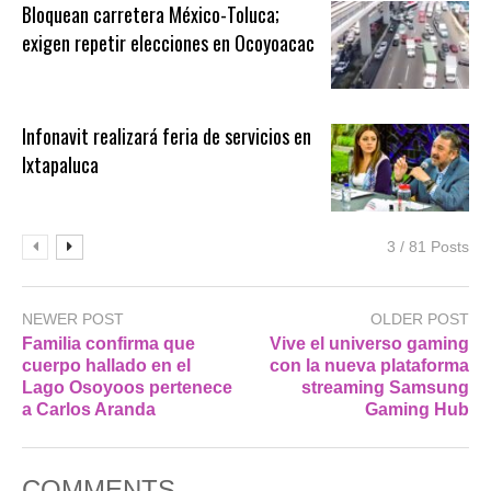
Bloquean carretera México-Toluca;
exigen repetir elecciones en Ocoyoacac
Infonavit realizará feria de servicios en
Ixtapaluca
3 / 81 Posts
NEWER POST
OLDER POST
Familia confirma que
Vive el universo gaming
cuerpo hallado en el
con la nueva plataforma
Lago Osoyoos pertenece
streaming Samsung
a Carlos Aranda
Gaming Hub
COMMENTS