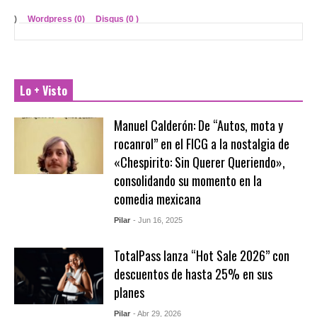
)
Wordpress (0)
Disqus (
0
)
Lo + Visto
Manuel Calderón: De “Autos, mota y
rocanrol” en el FICG a la nostalgia de
«Chespirito: Sin Querer Queriendo»,
consolidando su momento en la
comedia mexicana
Pilar
- Jun 16, 2025
TotalPass lanza “Hot Sale 2026” con
descuentos de hasta 25% en sus
planes
Pilar
- Abr 29, 2026