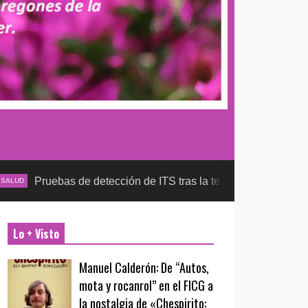
as de detección de ITS tras la temporada futbolera, aseguran l
Lo + Visto
Manuel Calderón: De “Autos,
mota y rocanrol” en el FICG a
la nostalgia de «Chespirito: