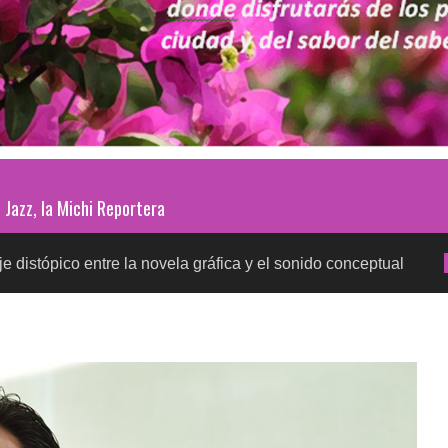
Jazz, la Michi Reportera
entre la novela gráfica y el sonido conceptual
Prueb
SALUD