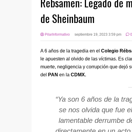
Rebsamen: Legado de mu
de Sheinbaum
PilarInformativo
septiembre 19, 2023 3:59 pm
A 6 años de la tragedia en el
Colegio Réb
le apuesten al olvido de las víctimas. Es c
muerte, negligencia y corrupción que dejó 
del
PAN
en la
CDMX.
“Ya son 6 años de la tr
se nos olvida que fue el
lamentable derrumbe de
directamente en un acto 