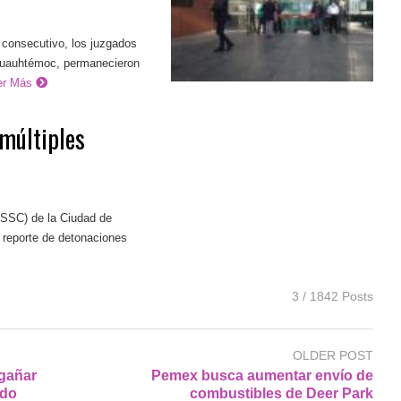
consecutivo, los juzgados
 Cuauhtémoc, permanecieron
er Más
 múltiples
(SSC) de la Ciudad de
 reporte de detonaciones
3 / 1842 Posts
OLDER POST
ngañar
Pemex busca aumentar envío de
rdo
combustibles de Deer Park