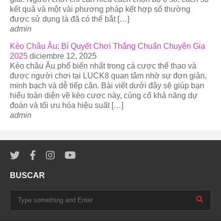
kết quả và một vài phương pháp kết hợp số thường
được sử dụng là đã có thể bắt […]
admin
Kèo Châu Âu: Bí Quyết Chơi Thắng Chuẩn Chuyên Gia
2025
diciembre 12, 2025
Kèo châu Âu phổ biến nhất trong cá cược thể thao và
được người chơi tại LUCK8 quan tâm nhờ sự đơn giản,
minh bạch và dễ tiếp cận. Bài viết dưới đây sẽ giúp bạn
hiểu toàn diện về kèo cược này, củng cố khả năng dự
đoán và tối ưu hóa hiệu suất […]
admin
BUSCAR