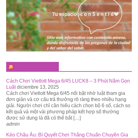
El Pregonero Digital
Cách Chơi Vietlott Mega 6/45 LUCK8 – 3 Phút Nắm Gọn
Luật
diciembre 13, 2025
Cách chơi Vietlott Mega 6/45 nổi bật nhờ luật tham gia
đơn giản và cơ cấu trả thưởng rõ ràng theo nhiều hạng
giải. Người chơi chỉ cần hiểu cách chọn bộ 6 số, cách so
kết quả và một vài phương pháp kết hợp số thường
được sử dụng là đã có thể bắt […]
admin
Kèo Châu Âu: Bí Quyết Chơi Thắng Chuẩn Chuyên Gia